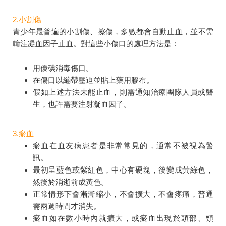
2.小割傷
青少年最普遍的小割傷、擦傷，多數都會自動止血，並不需
輸注凝血因子止血。對這些小傷口的處理方法是：
用優碘消毒傷口。
在傷口以繃帶壓迫並貼上藥用膠布。
假如上述方法未能止血，則需通知治療團隊人員或醫
生，也許需要注射凝血因子。
3.瘀血
瘀血在血友病患者是非常常見的，通常不被視為警
訊。
最初呈藍色或紫紅色，中心有硬塊，後變成黃綠色，
然後於消逝前成黃色。
正常情形下會漸漸縮小，不會擴大，不會疼痛，普通
需兩週時間才消失。
瘀血如在數小時內就擴大，或瘀血出現於頭部、頸