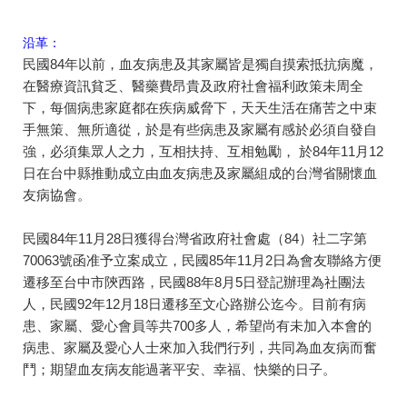
沿革：
民國84年以前，血友病患及其家屬皆是獨自摸索抵抗病魔，
在醫療資訊貧乏、醫藥費昂貴及政府社會福利政策未周全
下，每個病患家庭都在疾病威脅下，天天生活在痛苦之中束
手無策、無所適從，於是有些病患及家屬有感於必須自發自
強，必須集眾人之力，互相扶持、互相勉勵， 於84年11月12
日在台中縣推動成立由血友病患及家屬組成的台灣省關懷血
友病協會。
民國84年11月28日獲得台灣省政府社會處（84）社二字第
70063號函准予立案成立，民國85年11月2日為會友聯絡方便
遷移至台中市陝西路，民國88年8月5日登記辦理為社團法
人，民國92年12月18日遷移至文心路辦公迄今。目前有病
患、家屬、愛心會員等共700多人，希望尚有未加入本會的
病患、家屬及愛心人士來加入我們行列，共同為血友病而奮
鬥；期望血友病友能過著平安、幸福、快樂的日子。