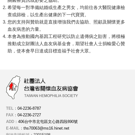
關醫療資訊或必要之協助。
希望每一對準備結婚或生產之男女，均前往各大醫院健康檢
查或篩檢，以生產出健康的下一代寶寶。
您的支持與贊助就是直接增強我們去協助、照顧及關懷更多
血友病患的力量。
本會為推動國內基因工程研究以防止遺傳病之貽害，將積極
推動成立財團法人血友病基金會，期望社會人士捐輸愛心贊
助，使本會早日達成目標造福予社會大眾。
TEL
：
04-2236-8787
FAX
：
04-2236-2727
ADD
：
406台中市北屯區文心路四段890號
E-MAIL
：
ths70063@ms16.hinet.net
郵政劃撥帳號
：22015198