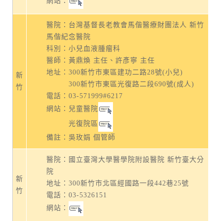
網站：
醫院：台灣基督長老教會馬偕醫療財團法人 新竹
馬偕紀念醫院
科別：小兒血液腫瘤科
醫師：黃鼎煥 主任、許彥寧
主任
地址：
300
新竹市東區建功二路28號
(
小兒
)
新
300新竹市東區光復路二段690號
(成人)
竹
電話：
03-571999#6217
網站：兒童醫院
光復院區
備註：吳玫娟 個管師
醫院：國立臺灣大學醫學院附設醫院 新竹臺大分
院
新
地址：
300新竹市北區經國路一段442巷25號
竹
電話：
03-5326151
網站：