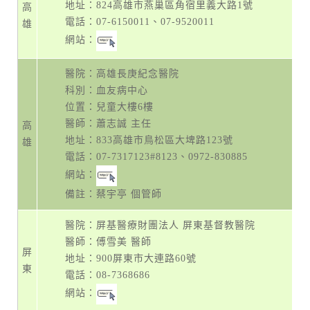
地址：
824高雄市燕巢區角宿里義大路1號
高
電話：
07-6150011
、
07-9520011
雄
網站：
醫院：高雄長庚紀念醫院
科別：血友病中心
位置：兒童大樓6樓
醫師：蕭志誠 主任
高
地址：
833高雄市鳥松區大埤路123號
雄
電話：
07-7317123#8123
、
0972-830885
網站：
備註：蔡宇亭 個管師
醫院：屏基醫療財團法人 屏東基督教醫院
醫師：傅雪美 醫師
屏
地址：
900屏東市大連路60號
東
電話：
08-7368686
網站：