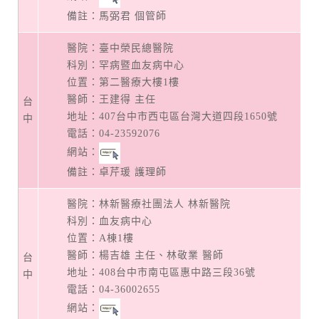
備註：馬弼君 個管師
醫院：臺中榮民總醫院
科別：罕病暨血友病中心
位置：第二醫療大樓1樓
醫師：王建得 主任
台
地址：
407台中市西屯區台灣大道四段1650號
中
電話：
04-23592076
網站：
備註：卓芹瑗 護理師
醫院：林新醫療社團法人 林新醫院
科別：血友病中心
位置：A棟1樓
醫師：楊吉雄 主任、林敬業 醫師
台
地址：
408台中市南屯區惠中路三段36號
中
電話：
04-36002655
網站：