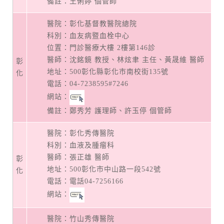
備註：王俐婷 個管師
醫院：彰化基督教醫院總院
科別：血友病暨血栓中心
位置：門診醫療大樓 2樓第146診
醫師：沈銘鏡 教授、林炫聿 主任、黃晟維 醫師
彰
地址：
500彰化縣彰化市南校街135號
化
電話：
04-7238595#7246
網站：
備註：鄭秀芳 護理師、許玉停 個管師
醫院：彰化秀傳醫院
科別：血液及腫瘤科
醫師：張正雄 醫師
彰
地址：
500彰化市中山路一段542號
化
電話：
電話
04-7256166
網站：
醫院：竹山秀傳醫院