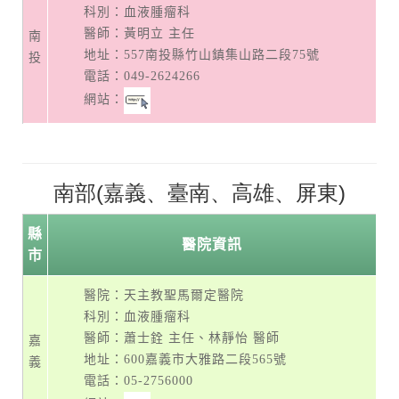
科別：血液腫瘤科
醫師：黃明立 主任
南
地址：
557南投縣竹山鎮集山路二段75號
投
電話：
049-2624266
網站：
南部(嘉義、臺南、高雄、屏東)
縣
醫院資訊
市
醫院：天主教聖馬爾定醫院
科別：血液腫瘤科
醫師：蕭士銓 主任、林靜怡 醫師
嘉
地址：
600嘉義市大雅路二段565號
義
電話：
05-2756000