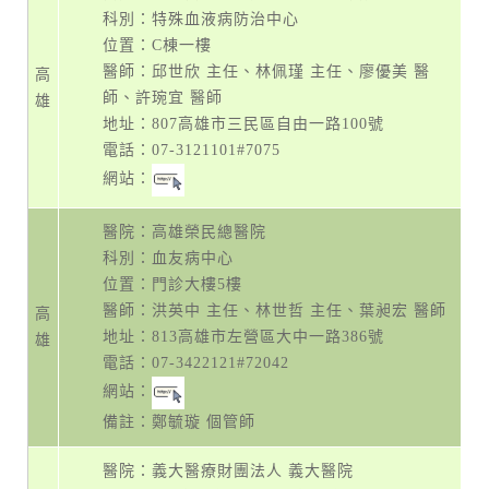
科別：特殊血液病防治中心
位置：C棟一樓
醫師：邱世欣 主任、林佩瑾 主任、廖優美 醫
高
師、許琬宜 醫師
雄
地址：
807高雄市三民區自由一路100號
電話：
07-3121101#7075
網站：
醫院：高雄榮民總醫院
科別：血友病中心
位置：門診大樓5樓
醫師：洪英中 主任、林世哲 主任、葉昶宏 醫師
高
地址：
813高雄市左營區大中一路386號
雄
電話：
07-3422121#72042
網站：
備註：鄭毓璇 個管師
醫院：義大醫療財團法人 義大醫院