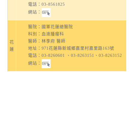
電話：
03-8561825
網站：
醫院：國軍花蓮總醫院
科別：血液腫瘤科
醫師：林斈府 醫師
花
地址：
971花蓮縣新城鄉嘉里村嘉里路163號
蓮
電話：
03-8260601
、
03-8263151
、
03-8263152
網站：