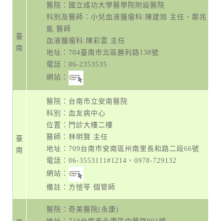
醫院：國立成功大學醫學院附設醫院
科別及醫師：小兒血液腫瘤科:陳建旭 主任、鄭兆
能 醫師
臺
血液腫瘤科:陳彩雲 主任
南
地址：
704臺南市北區勝利路138號
電話：
06-2353535
網站：
醫院：台南市立安南醫院
科別：血友病中心
位置：門診大樓二樓
醫師：林明賢 主任
臺
地址：
709台南市安南區州南里長和路二段66號
南
電話：
06-3553111#1214
、
0978-729132
網站：
備註：方愷苓 個管師
醫院：奇美醫院(永康)