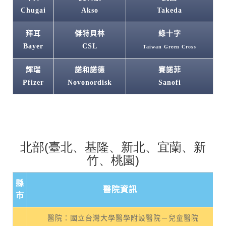
Chugai
Akso
Takeda
拜耳
傑特貝林
綠十字
Bayer
CSL
Taiwan Green Cross
輝瑞
諾和諾德
賽諾菲
Pfizer
Novonordisk
Sanofi
北部(臺北、基隆、新北、宜蘭、新
竹、桃園)
縣
醫院資訊
市
醫院：國立台灣大學醫學附設醫院－兒童醫院