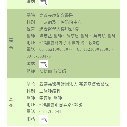
網站：
醫院：嘉義長庚紀念醫院
科別：血友病及血栓防治中心
位置：綜合醫學大樓H區1樓
醫師：陳志丞 醫師、黃慈恩 醫師、吳育穎 醫師
嘉
地址：
613嘉義縣朴子市嘉朴路西段8號
義
電話：
05-3621000#3077
、
05-3621000#3085
、
0975-353475
網站：
備註：陳怡珊 個管師
醫院：戴德森醫療財團法人 嘉義基督教醫院
科別：血液腫瘤科
醫師：李育庭 醫師
嘉
地址：
600嘉義市忠孝路539號
義
電話：
05-2765041
網站：