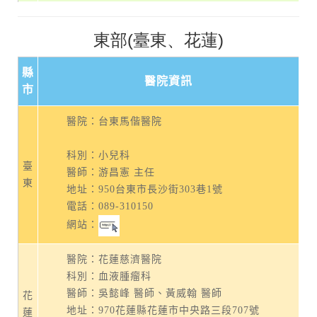
東部(臺東、花蓮)
縣
醫院資訊
市
醫院：台東馬偕醫院
科別：小兒科
臺
醫師：游昌憲 主任
東
地址：
950台東市長沙街303巷1號
電話：
089-310150
網站：
醫院：花蓮慈濟醫院
科別：血液腫瘤科
醫師：吳懿峰 醫師、黃威翰 醫師
花
地址：
970花蓮縣花蓮市中央路三段707號
蓮