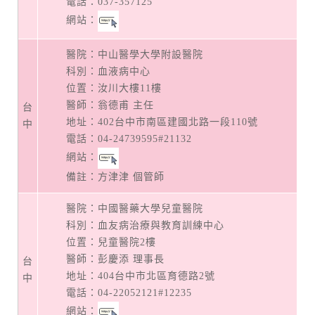
電話：
037-357125
網站：
醫院：中山醫學大學附設醫院
科別：血液病中心
位置：汝川大樓11樓
醫師：翁德甫 主任
台
地址：
402台中市南區建國北路一段110號
中
電話：
04-24739595#21132
網站：
備註：方津津 個管師
醫院：中國醫藥大學兒童醫院
科別：血友病治療與教育訓練中心
位置：兒童醫院2樓
醫師：彭慶添 理事長
台
地址：
404台中市北區育德路2號
中
電話：
04-22052121#12235
網站：