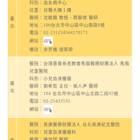
科別：血友病中心
位置：兒醫大樓１樓
醫師：沈銘鏡 教授、周聖傑 醫師
臺
地址：
100台北市中山區中山南路8號
北
電話：
02-23123456#270173
網站：
備註：余芳儀 個管師
醫院：台灣基督長老教會馬偕醫療財團法人 馬偕
兒童醫院
科別：小兒血液腫瘤
臺
醫師：劉希哲 主任、侯人尹 醫師
北
地址：
104 台北市中山區中山北路二段92號
電話：
02-25433535
網站：
醫院：長庚醫療財團法人 台北長庚紀念醫院
科別：兒童血液腫瘤科
醫師：陳世翔 醫師