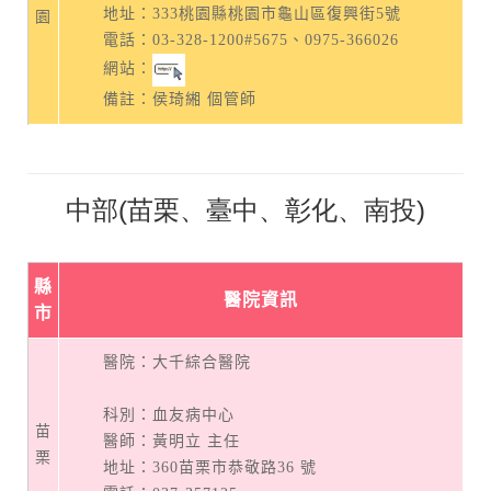
地址：
333桃園縣桃園市龜山區復興街5號
園
電話：
03-328-1200#5675
、
0975-366026
網站：
備註：侯琦緗 個管師
中部(苗栗、臺中、彰化、南投)
縣
醫院資訊
市
醫院：大千綜合醫院
科別：血友病中心
苗
醫師：黃明立 主任
栗
地址：
360苗栗市恭敬路36 號