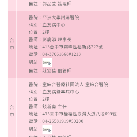
備註：郭品萱 護理師
醫院：亞洲大學附屬醫院
科別：血友病中心
位置：2樓
醫師：彭慶添 理事長
台
地址：
413台中市霧峰區福新路222號
中
電話：
04-37061668#1213
網站：
備註：莊宜佳 個管師
醫院：童綜合醫療社團法人 童綜合醫院
科別：血友病暨罕病中心
位置：2樓
醫師：錢新南 主任
台
地址：
435臺中市梧棲區臺灣大道八段699號
中
電話：
04-26581919#50200
網站：