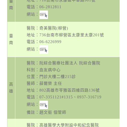
地址：
710台南市永康區中華路901號
臺
電話：
06-2812811
南
網站：
醫院：奇美醫院(柳營)
地址：
736台南市柳營區太康里太康201號
臺
電話：
06-6226999
南
網站：
醫院：阮綜合醫療社團法人 阮綜合醫院
科別：血友病中心
位置：門診大樓二樓215診
醫師：薛爾榮 主任
高
地址：
802高雄市苓雅區四維四路136號
雄
電話：
07-3351121#1315
、
0937-316719
網站：
備註：趙文銜 個管師
醫院：高雄醫學大學附設中和紀念醫院