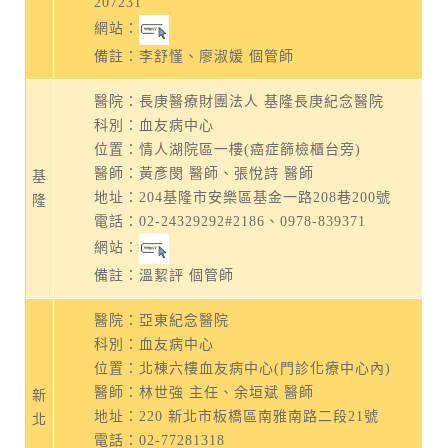
207231
網站：
備註：李舒慬、廖淑媛 個管師
醫院：長庚醫療財團法人 基隆長庚紀念醫院
科別：血友病中心
位置：情人湖院區一樓(癌症篩檢櫃台旁)
醫師：黃彥閔 醫師、張悅詩 醫師
基
地址：
204基隆市安樂區基金一路208巷200號
隆
電話：
02-24329292#2186
、
0978-839371
網站：
備註：溫絜評 個管師
醫院：亞東紀念醫院
科別：血友病中心
位置：北棟六樓血友病中心(門診化療中心內)
醫師：林世強 主任、余垣斌 醫師
新
地址：
220 新北市板橋區南雅南路二段21號
北
電話：
02-77281318