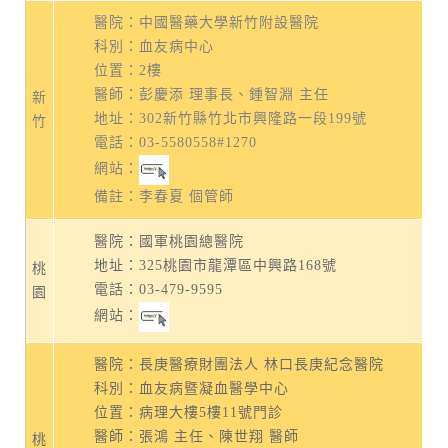
醫院：中國醫藥大學新竹附設醫院
科別：血友病中心
位置：2樓
醫師：彭慶添 理事長、鍾智淵 主任
新
地址：
302新竹縣竹北市興隆路一段199號
竹
電話：
03-5580558#1270
網站：
備註：李春夏 個管師
醫院：國軍桃園總醫院
地址：
325桃園市龍潭區中興路168號
桃
電話：
03-479-9595
園
網站：
醫院：長庚醫療財團法人 林口長庚紀念醫院
科別：血友病暨凝血醫學中心
位置：病理大樓5樓11號門診
醫師：張鴻 主任、陳世翔 醫師
桃