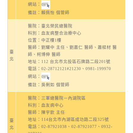
網站：
備註：賴佩怡 個管師
醫院：臺北榮民總醫院
科別：血友病整合治療中心
位置：中正樓1樓
醫師：劉耀中 主任、劉嘉仁 醫師、蕭樑材 醫
臺
師、柯博伸 醫師
北
地址：
112 台北市北投區石牌路二段201號
電話：
02-28712121#21230
、
0981-199970
網站：
備註：吳俐如 個管師
醫院：三軍總醫院－內湖院區
科別：血友病中心
醫師：陳宇欽 主任
地址：
114台北市內湖區成功路二段325號
臺
電話：
02-87921038
、
02-87921077
、
0932-
北