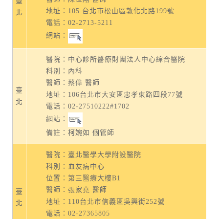
臺
地址：
105 台北市松山區敦化北路199號
北
電話：
02-2713-5211
網站：
醫院：中心診所醫療財團法人中心綜合醫院
科別：內科
醫師：蔡偉 醫師
臺
地址：
106台北市大安區忠孝東路四段77號
北
電話：
02-27510222#1702
網站：
備註：柯婉如 個管師
醫院：臺北醫學大學附設醫院
科別：血友病中心
位置：第三醫療大樓B1
醫師：張家堯 醫師
臺
地址：
110台北市信義區吳興街252號
北
電話：
02-27365805