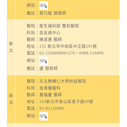
網站：
備註：郭乃毓 個管師
醫院：衛生福利部 雙和醫院
科別：血友病中心
醫師：陳淑惠 醫師
新
地址：
235 新北市中和區中正路291號
北
電話：
02-22490088#1270
、
0988-516896
網站：
備註：盧 個管師
醫院：天主教輔仁大學附設醫院
科別：血液腫瘤科
醫師：蕭福慶 醫師
新
地址：
243新北市泰山區貴子路69號
北
電話：
02-85128888
網站：