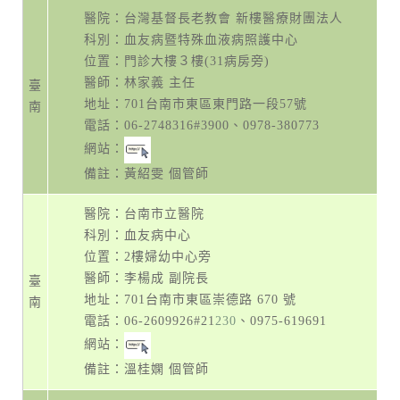
醫院：台灣基督長老教會 新樓醫療財團法人
科別：血友病暨特殊血液病照護中心
位置：門診大樓３樓(31病房旁)
醫師：林家義 主任
臺
地址：
701台南市東區東門路一段57號
南
電話：
06-2748316#3900
、
0978-380773
網站：
備註：黃紹雯 個管師
醫院：台南市立醫院
科別：血友病中心
位置：2樓婦幼中心旁
醫師：李楊成 副院長
臺
地址：
701台南市東區崇德路 670 號
南
電話：
06-2609926#21
230
、0975-619691
網站：
備註：溫桂嫻 個管師