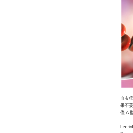
血友病
果不妥
僅 A
Leer