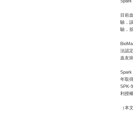
Spa
目前血
驗，該
驗，並
BioM
法認定
血友病
Spar
年取得
SPK-
利授
（本