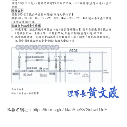
📝報名網址：
https://forms.gle/ddanSueSVGuhwLUo9